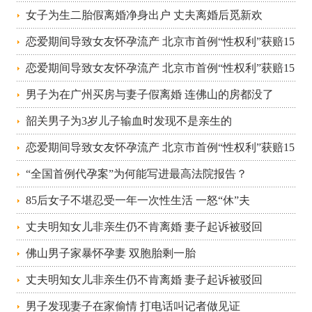
人格权！
女子为生二胎假离婚净身出户 丈夫离婚后觅新欢
恋爱期间导致女友怀孕流产 北京市首例“性权利”获赔15
万元
恋爱期间导致女友怀孕流产 北京市首例“性权利”获赔15
万元
男子为在广州买房与妻子假离婚 连佛山的房都没了
韶关男子为3岁儿子输血时发现不是亲生的
恋爱期间导致女友怀孕流产 北京市首例“性权利”获赔15
万元
“全国首例代孕案”为何能写进最高法院报告？
85后女子不堪忍受一年一次性生活 一怒“休”夫
丈夫明知女儿非亲生仍不肯离婚 妻子起诉被驳回
佛山男子家暴怀孕妻 双胞胎剩一胎
丈夫明知女儿非亲生仍不肯离婚 妻子起诉被驳回
男子发现妻子在家偷情 打电话叫记者做见证