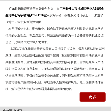
广东提德律师事务所自2010年创办，在
广东省佛山市禅城区季华六路绿金
融地中心写字楼
3
座
1204-1206
室
甲级写字楼，拥有罗光飞（硕士）、朱道华
（博士）等十多位资深律师。
本所以诚信为本、勤勉敬业、以合法手段追求当事人利益最大化是本网站
律师的执业理念。养浩然正气，铸法治精魂是作为一名合格律师的职业道德
使然，是律师作为法律人之追求。
本网站罗光飞律师大量研究最高人民法院司法观点、最高人民法院的裁判
意见、最高人民法院司法政策与指导案例（这些案例基本都是司法实践中遇
到的疑难案件，且对全国司法实践具有重大的参考价值，有的是最高人民法
院向全国公布的指导案例），把法律理论和法律实务紧密结合，为当事人提
供法律意见时，不仅站在法律专业的角度，同时还站在更广泛的层次上实事
求是地替客户解决实际问题。帮助当事人预防法律风险、走出面临的法律困
境，解决已经发生的法律难题是本网站律师的使命。
更多