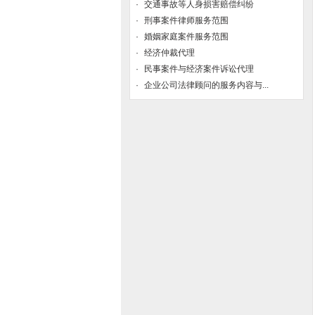
·
交通事故等人身损害赔偿纠纷
本律师特别提示和忠告：
·
刑事案件律师服务范围
·
婚姻家庭案件服务范围
本律师特别提示：如果您和律师一通电话
·
经济仲裁代理
或者和您一见面就向您吹嘘关系如何，或
·
向您拍胸膛承诺或保证案件一定胜诉的律
民事案件与经济案件诉讼代理
师建议您最好慎重，三思而行。一是有很
·
企业公司法律顾问的服务内容与...
好人脉的律师通常非常低调；二是有水平
的律师通常不会做虚假的承诺或者保证，
只会根据案件证据和法律分析案件；三是
对案件没有完全了解和充分论证前作承诺
或保证胜诉不符合通常的逻辑，害人不
浅。
本站律师给您所有的建议或者合理的法律
事务解决方案均是根据您的个案实际情况
和法律法规的规定，并结合自身丰富的司
法实践所作出的。
建议当事人在遇到法律问题时，首先应咨
询法律专业人士，比如律师，并且建议咨
询比较资深的律师。这个社会分工越来越