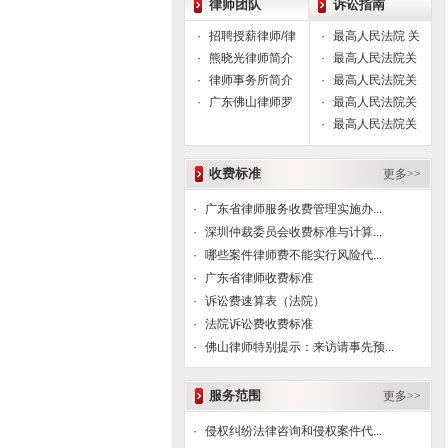
们的职业理念。
律师团队
诉讼指南
车经过
,
公交站台
:
镇安站
·
招聘授薪律师/律
·
最高人民法院 关
本网站在首页下分公司法务、婚姻遗
师助理
于人民法院网络
·
熊晓光律师简介
·
最高人民法院关
产、合同法律、刑事法律和侵权责任等五
司法拍卖若干问
于人身安全保护
·
律师事务所简介
·
最高人民法院关
个法律专题网站，主要实现两个主要目
题的规定
令案件相关程序
于首先查封法院
·
广东佛山律师罗
·
最高人民法院关
的，一是律师和当事人交流的一个专业法
问题的批复
与优先债权执行
光飞简介
于人民法院办理
·
最高人民法院关
律网站平台；二是在一定程度上实现这五
法院处分查封财
财产保全案件若
于人民法院登记
个专业领域的普法目的，帮助当事人提高
产有关问题的批
干问题的规定
立案若干问题的
预防法律风险和解决法律问题的能力。
收费标准
更多>>
复
规定
·
广东省律师服务收费管理实施办...
因为本网站律师精力的限制以及法律分工
越来越专业的原因，本网站没有包括所有
·
深圳仲裁委员会收费标准与计算...
的法律领域，比如行政诉讼、国家赔偿、
·
哪些案件律师费不能实行风险代...
海事海商等等。不过当您遇到上述法律问
·
广东省律师收费标准
题时仍然可以和本站律师联系，本站律师
·
诉讼费速算表（法院）
会为您推荐本所精通该领域且富有责任心
·
法院诉讼费收费标准
的律师帮助您解决法律难题。
·
佛山律师特别提示：来访请事先预...
本站律师主要受理广东佛山、东莞、深
服务范围
更多>>
圳、广州、肇庆、中山等广东省范围内以
及湖南长沙等地的法律事务。
·
侵权纠纷法律咨询和侵权案件代...