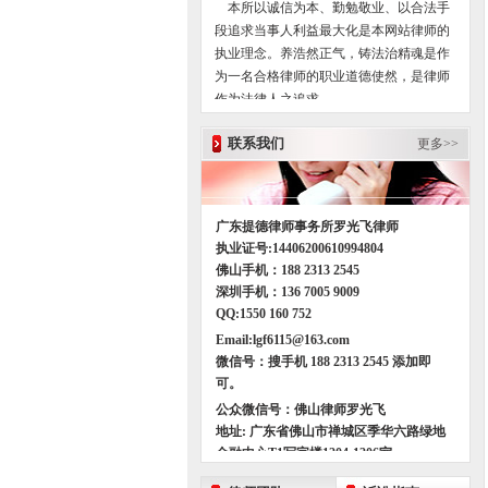
本所以诚信为本、勤勉敬业、以合法手
段追求当事人利益最大化是本网站律师的
执业理念。养浩然正气，铸法治精魂是作
为一名合格律师的职业道德使然，是律师
作为法律人之追求。
联系我们
更多>>
本网站罗光飞律师大量研究最高人民法
院司法观点、最高人民法院的裁判意见、
最高人民法院司法政策与指导案例（这些
案例基本都是司法实践中遇到的疑难案
广东提德律师事务所罗光飞律师
件，且对全国司法实践具有重大的参考价
执业证号
:14406200610994804
值，有的是最高人民法院向全国公布的指
佛山手机：
188 2313 2545
导案例），把法律理论和法律实务紧密结
深圳手机：
136 7005 9009
合，为当事人提供法律意见时，不仅站在
QQ:1550 160 752
法律专业的角度，同时还站在更广泛的层
Email:lgf6115@163.com
次上实事求是地替客户解决实际问题。帮
微信号：搜手机 188 2313 2545 添加即
助当事人预防法律风险、走出面临的法律
可。
困境，解决已经发生的法律难题是本网站
公众微信号：佛山律师罗光飞
律师的使命。
地址
:
广东省佛山市禅城区季华六路绿地
金融中心T1写字楼
1204-1206
室。
以合法手段追求当事人利益最大化是我
有
106,130,132,150,151,168,259,226
等公交