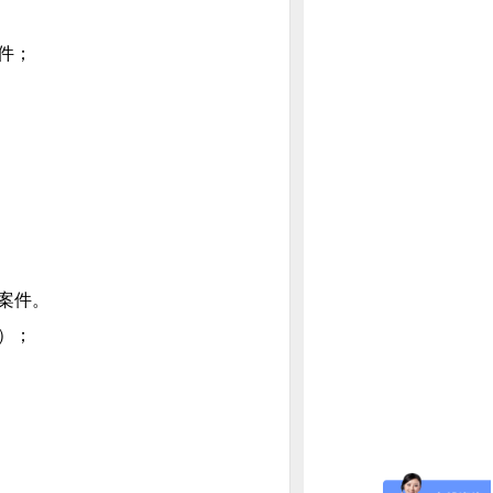
件；
案件。
）；