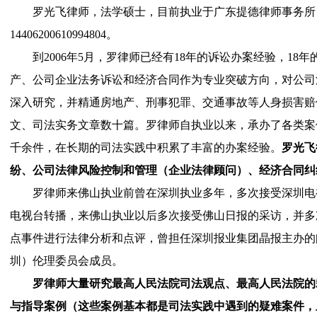
罗光飞律师，法学硕士，目前执业于广东提德律师事务所
14406200610994804
。
到2006年5月，
罗律师
已经有18年的诉讼办案经验，18
产、公司企业法务诉讼和经济合同作为专业突破方向，对公司
深入研究，并精通房地产、刑事犯罪、交通事故等人身损害赔
文、司法实务文章数十篇。罗律师自执业以来，承办了各类案
千余件，在长期的司法实践中积累了丰富的办案经验。
罗光飞
纷、公司法律风险控制和管理（企业法律顾问）、经济合同纠
罗律师来佛山执业前曾在深圳执业多年，多次接受深圳电
电视台转播，来佛山执业以后多次接受佛山日报的采访，并多
点事件进行法律分析和点评，曾担任深圳报业集团晶报主办的
圳）伦理委员会成员。
罗律师大量研究最高人民法院司法观点、最高人民法院的
与指导案例（这些案例基本都是司法实践中遇到的疑难案件，