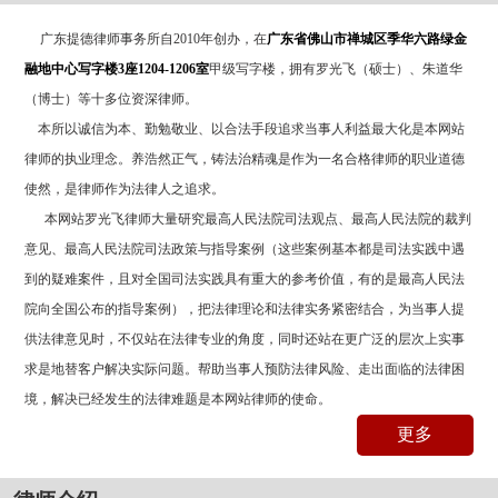
广东提德律师事务所自2010年创办，在
广东省佛山市禅城区季华六路绿金
融地中心写字楼
3
座
1204-1206
室
甲级写字楼，拥有罗光飞（硕士）、朱道华
（博士）等十多位资深律师。
本所以诚信为本、勤勉敬业、以合法手段追求当事人利益最大化是本网站
律师的执业理念。养浩然正气，铸法治精魂是作为一名合格律师的职业道德
使然，是律师作为法律人之追求。
本网站罗光飞律师大量研究最高人民法院司法观点、最高人民法院的裁判
意见、最高人民法院司法政策与指导案例（这些案例基本都是司法实践中遇
到的疑难案件，且对全国司法实践具有重大的参考价值，有的是最高人民法
院向全国公布的指导案例），把法律理论和法律实务紧密结合，为当事人提
供法律意见时，不仅站在法律专业的角度，同时还站在更广泛的层次上实事
求是地替客户解决实际问题。帮助当事人预防法律风险、走出面临的法律困
境，解决已经发生的法律难题是本网站律师的使命。
更多