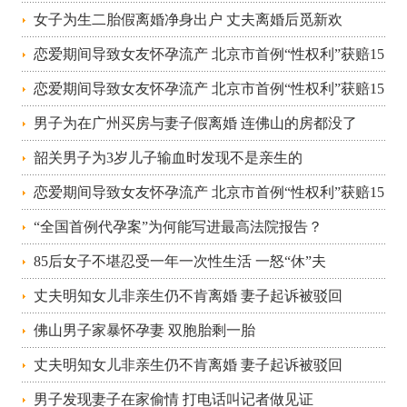
人格权！
女子为生二胎假离婚净身出户 丈夫离婚后觅新欢
恋爱期间导致女友怀孕流产 北京市首例“性权利”获赔15
万元
恋爱期间导致女友怀孕流产 北京市首例“性权利”获赔15
万元
男子为在广州买房与妻子假离婚 连佛山的房都没了
韶关男子为3岁儿子输血时发现不是亲生的
恋爱期间导致女友怀孕流产 北京市首例“性权利”获赔15
万元
“全国首例代孕案”为何能写进最高法院报告？
85后女子不堪忍受一年一次性生活 一怒“休”夫
丈夫明知女儿非亲生仍不肯离婚 妻子起诉被驳回
佛山男子家暴怀孕妻 双胞胎剩一胎
丈夫明知女儿非亲生仍不肯离婚 妻子起诉被驳回
男子发现妻子在家偷情 打电话叫记者做见证