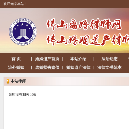
欢迎光临本站！
首 页
婚姻遗产首页
本站介绍
法治动态
|
|
|
|
涉外婚姻
离婚损害赔偿
婚姻遗产法律
法律文书范本
|
|
|
|
本站律师
暂时没有相关记录！