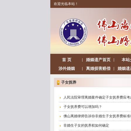
欢迎光临本站！
首 页
婚姻遗产首页
本站
|
|
涉外婚姻
离婚损害赔偿
婚姻遗
|
|
子女抚养
人民法院审理离婚案件确定子女抚养费应考
子女抚养费可以增加吗？
佛山离婚律师告诉你非婚生子女抚养费标准
非婚生子女的抚养权如何确定