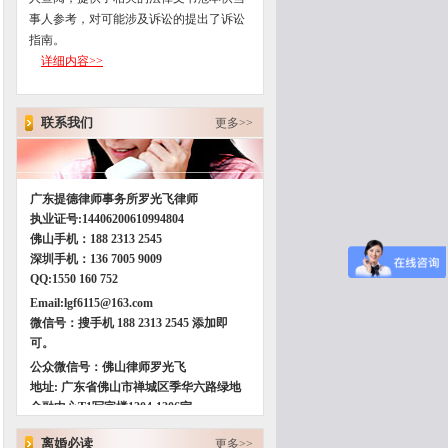
事人参考，对可能涉及诉讼的提出了诉讼
指南。
详细内容>>
联系我们
更多>>
广东提德律师事务所罗光飞律师
执业证号
:14406200610994804
佛山手机：
188 2313 2545
深圳手机：
136 7005 9009
QQ:1550 160 752
Email:lgf6115@163.com
微信号：搜手机 188 2313 2545 添加即
可。
公众微信号：佛山律师罗光飞
地址
:
广东省佛山市禅城区季华六路绿地
金融中心T1写字楼
1204-1206
室。
有
106,130,132,150,151,168,259,226
等公交
离婚必读
更多>>